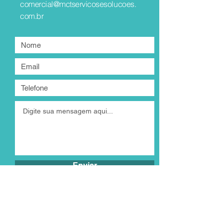
comercial@mctservicosesolucoes.
com.br
Enviar