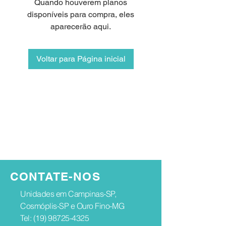
Quando houverem planos
disponíveis para compra, eles
aparecerão aqui.
Voltar para Página inicial
CONTATE-NOS
Unidades em Campinas-SP,
Cosmóplis-SP e Ouro Fino-MG
Tel:
(19) 98725-4325